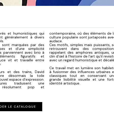
orés et humoristiques qui
contemporaine, où des éléments de l
nt généralement à divers
culture populaire sont juxtaposés ave
els.
audace.
s sont marquées par des
Ces motifs, simples mais puissants, s
ises et d’une simplicité
retrouvent dans des composition
ils parviennent avec brio à
rappelant des amphores antiques, u
léments figuratifs et
clin d’œil à l’histoire de l’art qu’il revisi
ruce vit et travaille entre
avec un regard humoristique et décalé
.
Ce travail met en lumière son habilet
rs et des trains, David
à fusionner des influences urbaines e
ore désormais la toile
classiques tout en conservant un
uvel espace d’expression.
grande lisibilité visuelle et une fort
ures traduisent une
identité artistique.
e résolument pop et
DER LE CATALOGUE