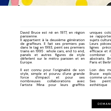
David Bruce est né en 1977, en région
uniques col
parisienne.
se rapporte
Il appartient à la deuxième génération
sujets cultur
de graffeurs. Il fait ses premiers pas
Leurs pièce
dans le tag en 1993, peint ses premiers
lignes préc
trains en 1995 : whole cars, end to end,
efficace et 
panels et autres figures de style
combiner é
déferlent sur le métro parisien et en
abstraits. B
Europe.
Paris et Berlin
Il est connu pour l’originalité de son
Loin des mu
style, simple et pourvu d’une grande
Bruce expl
force d’impact et pour ses
comme un no
nombreuses collaborations avec
Ses peint
l’artiste Mina pour leurs graffitis
esthétiqu
DEMAN