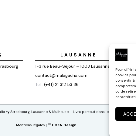
G
LAUSANNE
trasbourg
1-3 rue Beau-Séjour – 1003 Lausanne
Pour offrir 
contact@malagacha.com
cookies pou
consentir à
Tel :
(+41) 21 312 53 36
comportemen
ou de retir
caractéristi
llery
Strasbourg, Lausanne & Mulhouse – Livre partout dans le monde
ACC
Mentions légales
|
HDKN Design