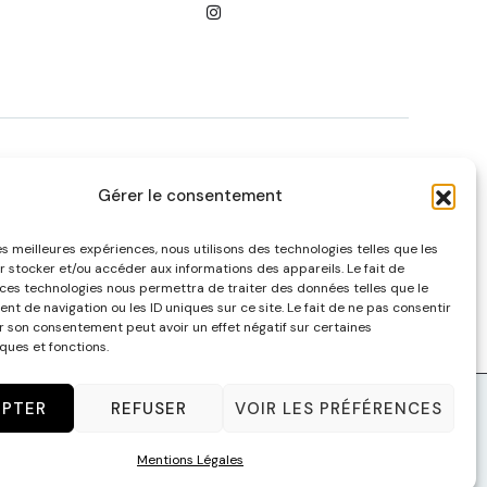
Gérer le consentement
MULHOUSE
130 Rue de la Mer Rouge – 68200
les meilleures expériences, nous utilisons des technologies telles que les
r stocker et/ou accéder aux informations des appareils. Le fait de
Mulhouse
 ces technologies nous permettra de traiter des données telles que le
contact@malagacha.com
t de navigation ou les ID uniques sur ce site. Le fait de ne pas consentir
er son consentement peut avoir un effet négatif sur certaines
Tel :
(+33) 9 67 82 27 74
ques et fonctions.
EPTER
REFUSER
VOIR LES PRÉFÉRENCES
Mentions Légales