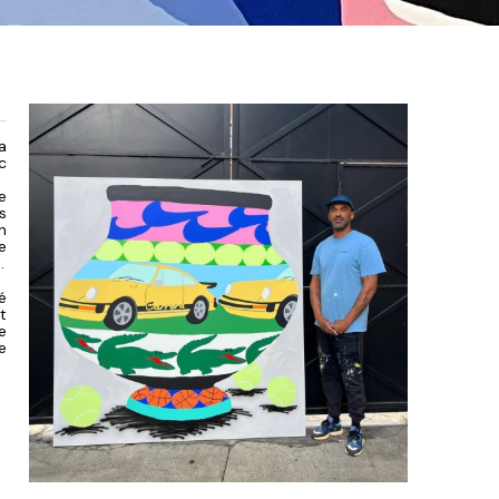
a
c
e
s
n
te
.
é
t
e
e