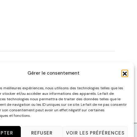
Gérer le consentement
MULHOUSE
130 Rue de la Mer Rouge – 68200
les meilleures expériences, nous utilisons des technologies telles que les
r stocker et/ou accéder aux informations des appareils. Le fait de
Mulhouse
 ces technologies nous permettra de traiter des données telles que le
contact@malagacha.com
t de navigation ou les ID uniques sur ce site. Le fait de ne pas consentir
er son consentement peut avoir un effet négatif sur certaines
Tel :
(+33) 9 67 82 27 74
ques et fonctions.
EPTER
REFUSER
VOIR LES PRÉFÉRENCES