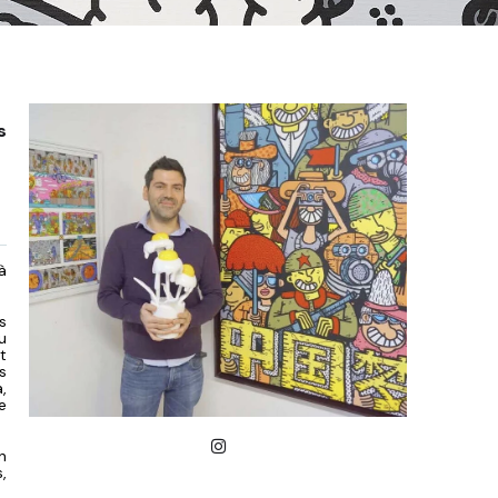
s
à
s
u
t
s
,
e
n
,