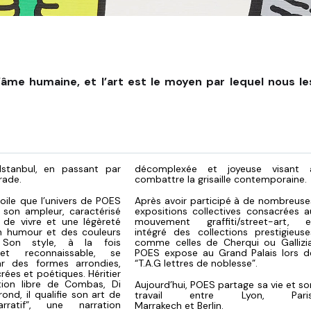
’âme humaine, et l’art est le moyen par lequel nous le
stanbul, en passant par
décomplexée et joyeuse visant 
grade.
combattre la grisaille contemporaine.
toile que l’univers de POES
Après avoir participé à de nombreuse
 son ampleur, caractérisé
expositions collectives consacrées a
 de vivre et une légèreté
mouvement graffiti/street-art, e
un humour et des couleurs
intégré des collections prestigieuse
. Son style, à la fois
comme celles de Cherqui ou Gallizia
et reconnaissable, se
POES expose au Grand Palais lors d
ar des formes arrondies,
“T.A.G lettres de noblesse”.
rées et poétiques. Héritier
ation libre de Combas, Di
Aujourd’hui, POES partage sa vie et so
ond, il qualifie son art de
travail entre Lyon, Paris
arratif”, une narration
Marrakech et Berlin.