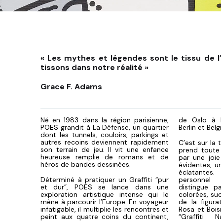
« Les mythes et légendes sont le tissu de l
tissons dans notre réalité »
Grace F. Adams
Né en 1983 dans la région parisienne,
de Oslo à I
POES grandit à La Défense, un quartier
Berlin et Bel
dont les tunnels, couloirs, parkings et
autres recoins deviennent rapidement
C’est sur la 
son terrain de jeu. Il vit une enfance
prend toute
heureuse remplie de romans et de
par une joie
héros de bandes dessinées.
évidentes, 
éclatantes
Déterminé à pratiquer un Graffiti “pur
personnel 
et dur”, POES se lance dans une
distingue p
exploration artistique intense qui le
colorées, suc
mène à parcourir l’Europe. En voyageur
de la figur
infatigable, il multiplie les rencontres et
Rosa et Boisr
peint aux quatre coins du continent,
“Graffiti N