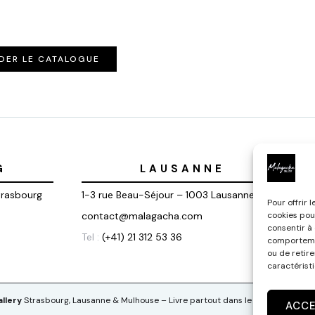
DER LE CATALOGUE
G
LAUSANNE
trasbourg
1-3 rue Beau-Séjour – 1003 Lausanne
Pour offrir 
contact@malagacha.com
cookies pou
consentir à
Tel :
(+41) 21 312 53 36
comportemen
ou de retir
caractéristi
llery
Strasbourg, Lausanne & Mulhouse – Livre partout dans le monde
ACC