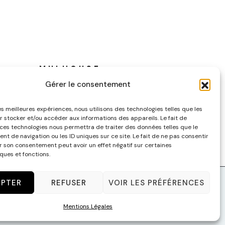
MULHOUSE
Gérer le consentement
130 Rue de la Mer Rouge – 68200
Mulhouse
les meilleures expériences, nous utilisons des technologies telles que les
contact@malagacha.com
r stocker et/ou accéder aux informations des appareils. Le fait de
 ces technologies nous permettra de traiter des données telles que le
Tel :
(+33) 9 67 82 27 74
t de navigation ou les ID uniques sur ce site. Le fait de ne pas consentir
er son consentement peut avoir un effet négatif sur certaines
ques et fonctions.
EPTER
REFUSER
VOIR LES PRÉFÉRENCES
Mentions Légales