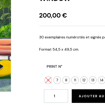
200,00
€
30 exemplaires numérotés et signés par
Format 54,5 x 49,5 cm.
PRINT N°
6
7
8
11
12
13
14
AJOUTER AU