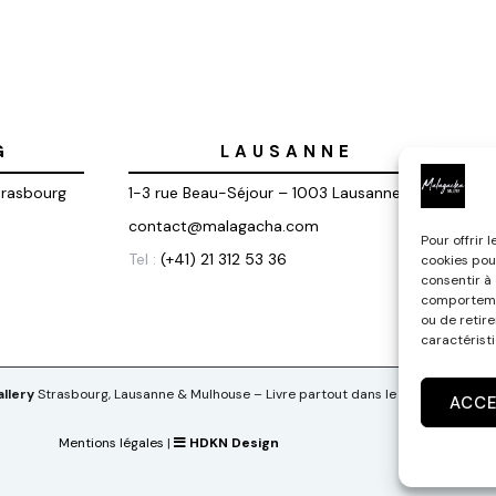
G
LAUSANNE
trasbourg
1-3 rue Beau-Séjour – 1003 Lausanne
contact@malagacha.com
Pour offrir 
Tel :
(+41) 21 312 53 36
cookies pou
consentir à
comportemen
ou de retir
caractéristi
llery
Strasbourg, Lausanne & Mulhouse – Livre partout dans le monde
ACC
Mentions légales
|
HDKN Design